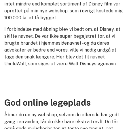
intet mindre end komplet sortiment af Disney film var
oprettet på min nye webshop, som i øvrigt kostede mig
100.000 kr. at få bygget.
I forbindelse med åbning blev vi bedt om, af Disney, at
skifte navnet. De var ikke super begejstret for, at vi
brugte brandet i hjemmesidenavnet - og da deres
advokater er bedre end vores, ville vi nødig undgå at
tage den snak længere. Her blev det til navnet
UncleWalt, som siges at være Walt Disneys øgenavn.
God online legeplads
Åbner du en ny webshop, selvom du allerede har godt
gang i en anden, får du ikke bare ekstra travlt. Du får
også gode muligheder for, at teste nye ting af. Det