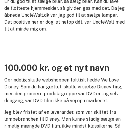
Er du god til at sælge biler, så sælg biler. Kan du lave
de flotteste hjemmesider, så giv den gas med det. Da jeg
åbnede UncleWalt.dk var jeg god til at sælge lamper.
Det positive her er dog, at netop dét, var UncleWalt med
til at minde mig om.
100.000 kr. og et nyt navn
Oprindelig skulle webshoppen faktisk hedde We Love
Disney. Som du har gættet, skulle vi sælge Disney ting,
men den primære produktgruppe var DVD’er - og selv
dengang, var DVD film ikke på vej op i markedet.
Jeg blev fristet af en leverandør, som var skiftet fra
lampebranchen til Disney. Man kunne stadig sælge en
rimelig mængde DVD film, ikke mindst klassikerne. Så